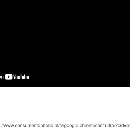
tps://www.consumentenbond.nl/tv/google-chromecast-ultra/?c