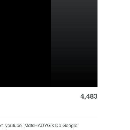
4,483
id=ext_youtube_MdtsHAUYGIk De Google