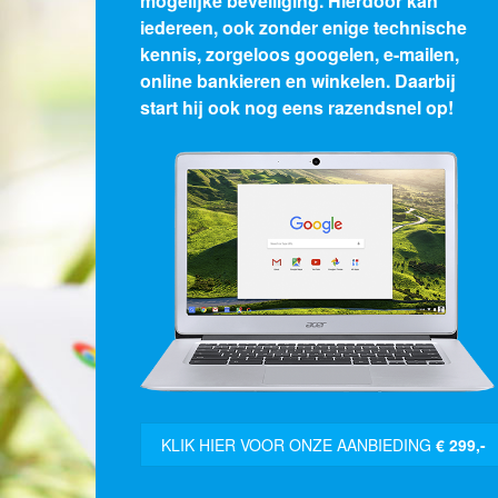
te beginnen staat er geen Windows meer
op! Waarom dat een enorme vooruitgang
is, leest u op deze pagina en mocht u
besluiten tot aankoop, dan kan Chromepy
u helpen met de overstap naar dit nieuwe
systeem.
KLIK HIER VOOR ONZE AANBIEDING
€ 299,-