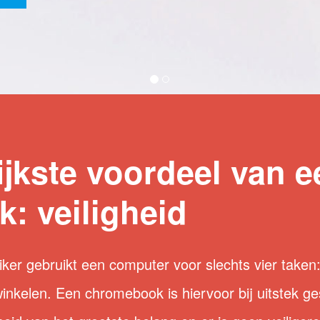
ijkste voordeel van e
: veiligheid
er gebruikt een computer voor slechts vier taken:
winkelen. Een chromebook is hiervoor bij uitstek 