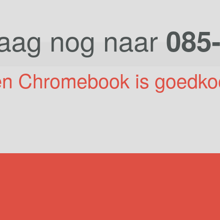
daag nog naar
085
een Chromebook is veilig