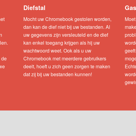
Diefstal
Gas
net
Mocht uw Chromebook gestolen worden,
Moet 
dan kan de dief niet bij uw bestanden. Al
make
n
uw gegevens zijn versleuteld en de dief
prob
len.
kan enkel toegang krijgen als hij uw
worde
wachtwoord weet. Ook als u uw
geeft
r de
Chromebook met meerdere gebruikers
moge
uwe
deelt, hoeft u zich geen zorgen te maken
Echte
dat zij bij uw bestanden kunnen!
worde
gewis