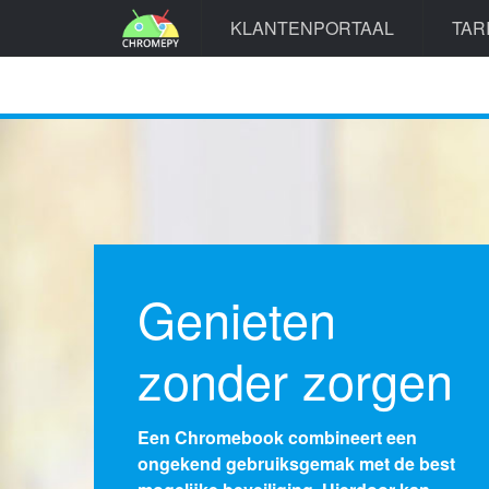
KLANTENPORTAAL
TAR
Investeer in de
toekomst
Een Chromebook verschilt wezenlijk van
de alom bekende Windows computer. Om