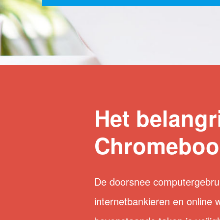
Het belangr
Chromebook
De doorsnee computergebruik
internetbankieren en online 