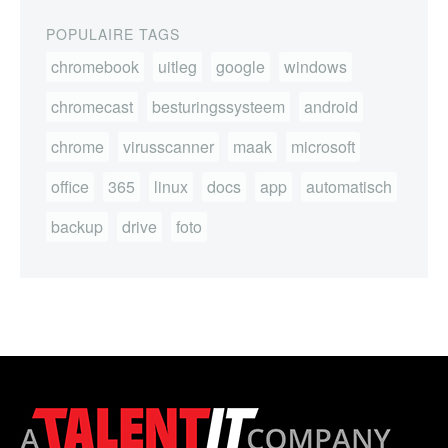
POPULAIRE TAGS
chromebook
uitleg
google
windows
chromecast
besturingssysteem
android
chrome
virusscanner
maak
microsoft
office
365
linux
docs
app
automatisch
backup
drive
foto