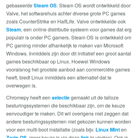
gebaseerde
Steam OS
. Steam OS wordt ontwikkeld door
Valve, het softwarehuis achter diverse grote PC games
zoals CounterStrike en HalfLife. Valve ontwikkelde ook
Steam
, een online distributie systeem voor games dat erg
populair is onder PC gamers. Steam OS is ontwikkeld om
PC gaming minder afhankelijk te maken van Microsoft
Windows. Inmiddels zijn door dit initiatief een groot aantal
games beschikbaar op Linux. Hoewel Windows
vooralsnog het grootste aanbod aan commerciële games
heeft, biedt Linux inmiddels een alternatief dat te
overwegen is.
Chromepy heeft een
selectie
gemaakt uit de talloze
besturingssystemen die beschikbaar zijn, om de keuze
eenvoudiger te maken. Dit wil overigens niet zeggen dat
andere besturingssystemen niet gekozen kunnen worden
voor een multi-boot installatie (zoals bijv.
Linux Mint
en
Zorin OS
, meer keuze is via deze
link
te vinden). Ook is